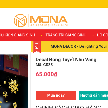
HỤ KIỆN GIÁNG SINH
TRANG TRÍ GIÁNG SINH
ĐỒ GỐ
MONA DECOR - Delighting Your 
Decal Bông Tuyết Nhũ Vàng
Mã:
GS88
65.000₫
Mua ngay
Hướng dẫn mua