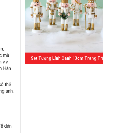
n,
ác mà
Set Tượng Lính Canh 13cm Trang Trí Giáng Sinh 03
 v.v.
ẩn Hàn
có thể
ng anh,
để dán