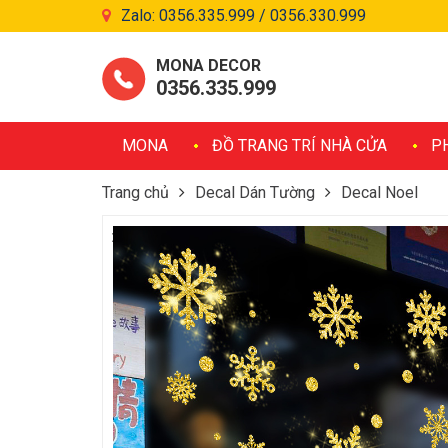
Zalo: 0356.335.999 / 0356.330.999
MONA DECOR
0356.335.999
MONA
ĐỒ TRANG TRÍ NHÀ CỬA
P
Trang chủ
Decal Dán Tường
Decal Noel
Decal Bông Tuyết Nhũ Vàng