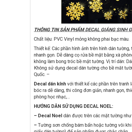
THÔNG TIN SẢN PHẨM
DECAL GIÁNG SINH G
Chất liệu: PVC Vinyl mỏng không phai bạc màu.
Thiết kế: Các phần hình ảnh trên hình dán tường, 
nhanh gọn. Dễ dàng cọ rửa bề mặt bằng xà phòng,
không làm bong tróc bề mặt tường. Vị trí dán: Dá
Không sử dụng decal dán tường cho bề măt tườn
Quốc. –
Decal dán kính
với thiết kế các phần trên tranh
bóc ra dễ dàng, thi công đơn giản, nhanh gọn, th
phòng học nhạc,…
HƯỚNG DẪN SỬ DỤNG DECAL NOEL:
–
Decal Noel
dán được trên các mặt tường như 
–
Tường sơn chống bám bẩn hoặc tường vôi khi 
giấy dán tường) để sản phẩm được chắc chắn.