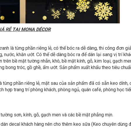
IÁ RẺ
TẠI MONA DÉCOR
tranh là từng phần riêng lẻ, có thể bóc ra dễ dàng, thi công đơn giả
 nước, khăn ướt. Có thể dễ dàng bóc ra để dán lại sang vị trí kh
n trên bề mặt tường nhẵn, khô, bề mặt kính, gỗ, kim loại, gạch men
g bong tróc, gồ ghề, ẩm ướt. Sản phẩm xuất khẩu theo tiêu chu
 là từng phần riêng lẻ, mặt sau của sản phẩm đã có sẵn keo dính, 
ích hợp trang trí phòng khách, phòng ngủ, quán café, phòng học tiế
tường sơn, kính, gỗ, gạch men và các bề mặt phẳng mịn.
dán decal khách hàng nên cho thêm keo sữa (Keo chuyên dùng 