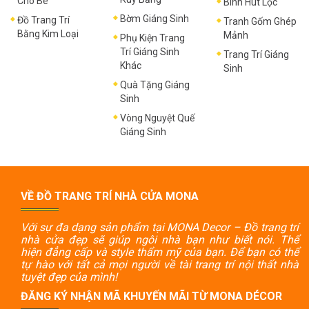
Cho Bé
Bình Hút Lộc
Bờm Giáng Sinh
Đồ Trang Trí
Tranh Gốm Ghép
Bằng Kim Loại
Mảnh
Phụ Kiện Trang
Trí Giáng Sinh
Trang Trí Giáng
Khác
Sinh
Quà Tặng Giáng
Sinh
Vòng Nguyệt Quế
Giáng Sinh
VỀ ĐỒ TRANG TRÍ NHÀ CỬA MONA
Với sự đa dạng sản phẩm tại MONA Decor – Đồ trang trí
nhà cửa đẹp sẽ giúp ngôi nhà bạn như biết nói. Thể
hiện đẳng cấp và style thẩm mỹ của bạn. Để bạn có thể
tự hào với tất cả mọi người về tài trang trí nội thất nhà
tuyệt đẹp của mình!
ĐĂNG KÝ NHẬN MÃ KHUYẾN MÃI TỪ MONA DÉCOR