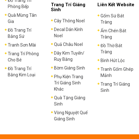
Đồ Trang Trí
Trang Trí Giáng
Liên Kết Website
Phòng Bếp
Sinh
Quà Mừng Tân
Gốm Sứ Bát
Cây Thông Noel
Gia
Tràng
Decal Dán Kính
Đồ Trang Trí
Ấm Chén Bát
Noel
Bằng Sứ
Tràng
Quả Châu Noel
Tranh Sơn Mài
Đồ Thờ Bát
Tràng
Dây Kim Tuyến/
Trang Trí Phòng
Ruy Băng
Cho Bé
Bình Hút Lộc
Bờm Giáng Sinh
Đồ Trang Trí
Tranh Gốm Ghép
Bằng Kim Loại
Mảnh
Phụ Kiện Trang
Trí Giáng Sinh
Trang Trí Giáng
Khác
Sinh
Quà Tặng Giáng
Sinh
Vòng Nguyệt Quế
Giáng Sinh