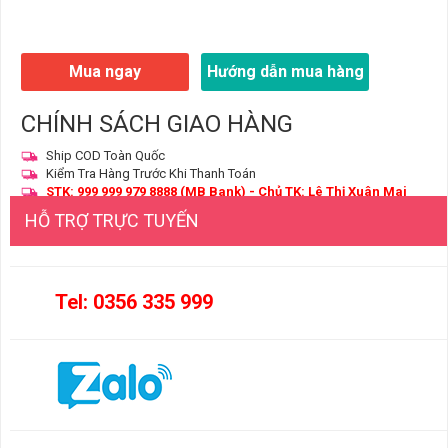
Mua ngay
Hướng dẫn mua hàng
CHÍNH SÁCH GIAO HÀNG
Ship COD Toàn Quốc
Kiểm Tra Hàng Trước Khi Thanh Toán
STK: 999 999 979 8888 (MB Bank) - Chủ TK: Lê Thị Xuân Mai
HỖ TRỢ TRỰC TUYẾN
Tel: 0356 335 999