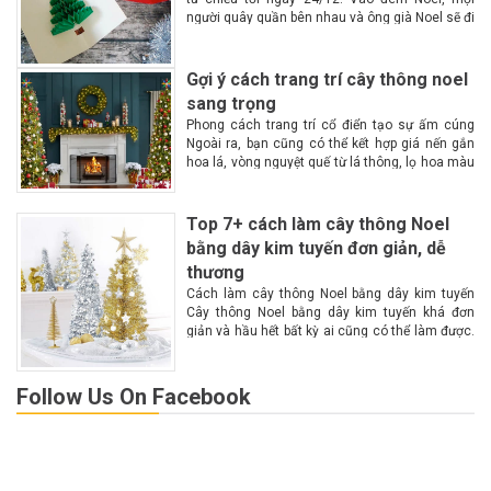
người quây quần bên nhau và ông già Noel sẽ đi
phát quà Lễ Giáng Sinh hay còn gọi là lễ...
Gợi ý cách trang trí cây thông noel
sang trọng
Phong cách trang trí cổ điển tạo sự ấm cúng
Ngoài ra, bạn cũng có thể kết hợp giá nến gắn
hoa lá, vòng nguyệt quế từ lá thông, lọ hoa màu
đỏ hoặc trắng. Trên cây thông là những...
Top 7+ cách làm cây thông Noel
bằng dây kim tuyến đơn giản, dễ
thương
Cách làm cây thông Noel bằng dây kim tuyến
Cây thông Noel bằng dây kim tuyến khá đơn
giản và hầu hết bất kỳ ai cũng có thể làm được.
Theo dõi những hướng dẫn cụ thể sau để làm...
Follow Us On Facebook