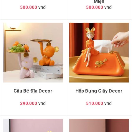
Miện
vnđ
vnđ
500.000
500.000
Gấu Bê Đĩa Decor
Hộp Đựng Giấy Decor
vnđ
vnđ
290.000
510.000