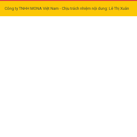
Công ty TNHH MONA Việt Nam - Chịu trách nhiệm nội dung: Lê Thị Xuân
Mai
Công ty TNHH MONA Việt Nam.
MST: 0901171265. Địa chỉ: Xã
Xuân Quan, Huyện Văn Giang,
Tỉnh Hưng Yên