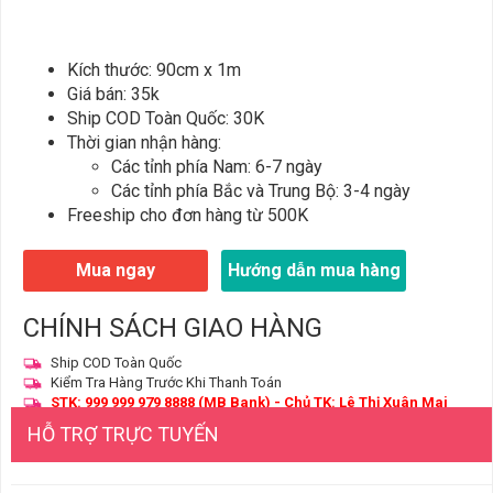
Kích thước: 90cm x 1m
Giá bán: 35k
Ship COD Toàn Quốc: 30K
Thời gian nhận hàng:
Các tỉnh phía Nam: 6-7 ngày
Các tỉnh phía Bắc và Trung Bộ: 3-4 ngày
Freeship cho đơn hàng từ 500K
Mua ngay
Hướng dẫn mua hàng
CHÍNH SÁCH GIAO HÀNG
Ship COD Toàn Quốc
Kiểm Tra Hàng Trước Khi Thanh Toán
STK: 999 999 979 8888 (MB Bank) - Chủ TK: Lê Thị Xuân Mai
HỖ TRỢ TRỰC TUYẾN