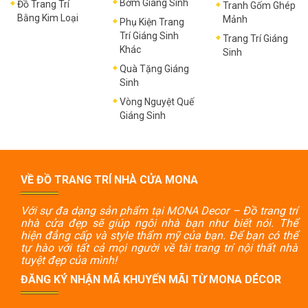
Bờm Giáng Sinh
Đồ Trang Trí
Tranh Gốm Ghép
Bằng Kim Loại
Mảnh
Phụ Kiện Trang
Trí Giáng Sinh
Trang Trí Giáng
Khác
Sinh
Quà Tặng Giáng
Sinh
Vòng Nguyệt Quế
Giáng Sinh
VỀ ĐỒ TRANG TRÍ NHÀ CỬA MONA
Với sự đa dạng sản phẩm tại MONA Decor – Đồ trang trí
nhà cửa đẹp sẽ giúp ngôi nhà bạn như biết nói. Thể
hiện đẳng cấp và style thẩm mỹ của bạn. Để bạn có thể
tự hào với tất cả mọi người về tài trang trí nội thất nhà
tuyệt đẹp của mình!
ĐĂNG KÝ NHẬN MÃ KHUYẾN MÃI TỪ MONA DÉCOR