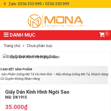
Zalo: 0356.335.999 / 0356.330.999
0
DANH MỤC
Trang chủ
Chưa phân loại
Giấy Dán Kính Hình Ngôi Sao
CAM KẾT SẢN PHẨM
Sản Phẩm Giống Mô Tả Và Hình Ảnh – Nếu Không Giống Mô Tả, Khách Hàng
Có Quyền Không Nhận Hàng
Giấy Dán Kính Hình Ngôi Sao
Mã:
DK1915
35.000₫