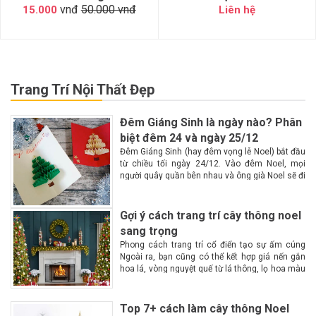
vnđ
50.000 vnđ
15.000
Liên hệ
Trang Trí Nội Thất Đẹp
Đêm Giáng Sinh là ngày nào? Phân
biệt đêm 24 và ngày 25/12
Đêm Giáng Sinh (hay đêm vọng lễ Noel) bắt đầu
từ chiều tối ngày 24/12. Vào đêm Noel, mọi
người quây quần bên nhau và ông già Noel sẽ đi
phát quà Lễ Giáng Sinh hay còn gọi là lễ...
Gợi ý cách trang trí cây thông noel
sang trọng
Phong cách trang trí cổ điển tạo sự ấm cúng
Ngoài ra, bạn cũng có thể kết hợp giá nến gắn
hoa lá, vòng nguyệt quế từ lá thông, lọ hoa màu
đỏ hoặc trắng. Trên cây thông là những...
Top 7+ cách làm cây thông Noel