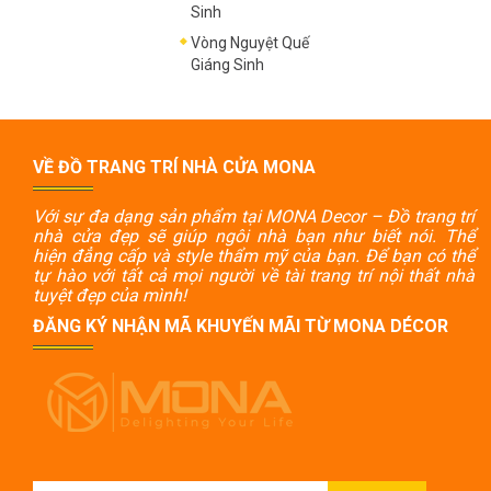
Sinh
Vòng Nguyệt Quế
Giáng Sinh
VỀ ĐỒ TRANG TRÍ NHÀ CỬA MONA
Với sự đa dạng sản phẩm tại MONA Decor – Đồ trang trí
nhà cửa đẹp sẽ giúp ngôi nhà bạn như biết nói. Thể
hiện đẳng cấp và style thẩm mỹ của bạn. Để bạn có thể
tự hào với tất cả mọi người về tài trang trí nội thất nhà
tuyệt đẹp của mình!
ĐĂNG KÝ NHẬN MÃ KHUYẾN MÃI TỪ MONA DÉCOR