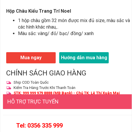
Hộp Châu Kiểu Trang Trí Noel
1 hộp châu gồm 32 món được mix đủ size, màu sắc và
các hình khác nhau,..
Màu sắc: vàng/ đỏ/ bạc/ đồng/ xanh
Mua ngay
Hướng dẫn mua hàng
CHÍNH SÁCH GIAO HÀNG
Ship COD Toàn Quốc
Kiểm Tra Hàng Trước Khi Thanh Toán
STK: 999 999 979 8888 (MB Bank) - Chủ TK: Lê Thị Xuân Mai
HỖ TRỢ TRỰC TUYẾN
Tel: 0356 335 999