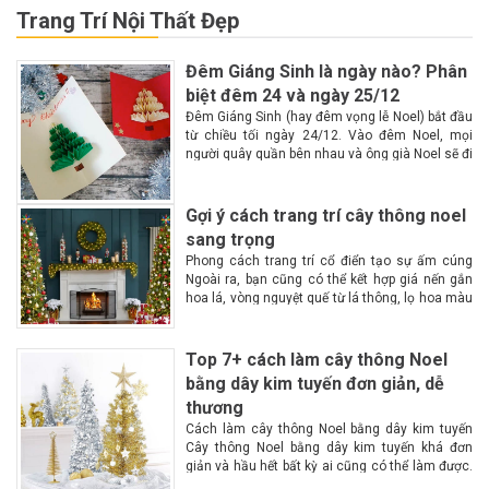
Trang Trí Nội Thất Đẹp
Đêm Giáng Sinh là ngày nào? Phân
biệt đêm 24 và ngày 25/12
Đêm Giáng Sinh (hay đêm vọng lễ Noel) bắt đầu
từ chiều tối ngày 24/12. Vào đêm Noel, mọi
người quây quần bên nhau và ông già Noel sẽ đi
phát quà Lễ Giáng Sinh hay còn gọi là lễ...
Gợi ý cách trang trí cây thông noel
sang trọng
Phong cách trang trí cổ điển tạo sự ấm cúng
Ngoài ra, bạn cũng có thể kết hợp giá nến gắn
hoa lá, vòng nguyệt quế từ lá thông, lọ hoa màu
đỏ hoặc trắng. Trên cây thông là những...
Top 7+ cách làm cây thông Noel
bằng dây kim tuyến đơn giản, dễ
thương
Cách làm cây thông Noel bằng dây kim tuyến
Cây thông Noel bằng dây kim tuyến khá đơn
giản và hầu hết bất kỳ ai cũng có thể làm được.
Theo dõi những hướng dẫn cụ thể sau để làm...