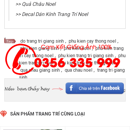
>>
Quả Châu Noel
>>
Decal Dán Kính Trang Trí Noel
do trang tri giang sinh
,
phu kien cay thong noel
,
phu kien giang sinh
,
phu kien noel
,
phu kien trang
tri cay thong noel
,
phu kien trang tri giang sinh
,
phu
kien trang tri noel
,
phu kien treo cay thong noel
,
qua chau giang sinh
,
qua chau noel
,
trang tri giang
sinh
SẢN PHẨM TRANG TRÍ CÙNG LOẠI