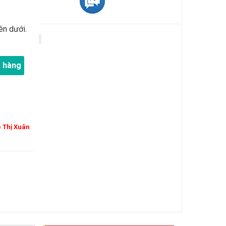
ên dưới.
 hàng
ê Thị Xuân