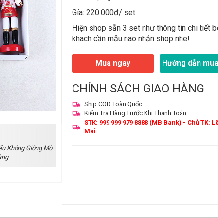
Gía: 220.000đ/ set
Hiện shop sẵn 3 set như thông tin chi tiết b
khách cần mẫu nào nhắn shop nhé!
Mua ngay
Hướng dẫn mua
CHÍNH SÁCH GIAO HÀNG
Ship COD Toàn Quốc
Kiểm Tra Hàng Trước Khi Thanh Toán
STK: 999 999 979 8888 (MB Bank) - Chủ TK: L
Mai
ếu Không Giống Mô
àng