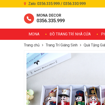
Zalo: 0356.335.999 / 0356.330.999
MONA DECOR
0356.335.999
MONA
ĐỒ TRANG TRÍ NHÀ CỬA
P
Trang chủ
Trang Trí Giáng Sinh
Quà Tặng Giá
Set Tượng Lính Canh 12cm Trang Trí Giáng Sin