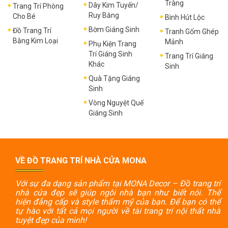
Tràng
Dây Kim Tuyến/
Trang Trí Phòng
Ruy Băng
Cho Bé
Bình Hút Lộc
Bờm Giáng Sinh
Đồ Trang Trí
Tranh Gốm Ghép
Bằng Kim Loại
Mảnh
Phụ Kiện Trang
Trí Giáng Sinh
Trang Trí Giáng
Khác
Sinh
Quà Tặng Giáng
Sinh
Vòng Nguyệt Quế
Giáng Sinh
VỀ ĐỒ TRANG TRÍ NHÀ CỬA MONA
Với sự đa dạng sản phẩm tại MONA Decor – Đồ trang trí
nhà cửa đẹp sẽ giúp ngôi nhà bạn như biết nói. Thể
hiện đẳng cấp và style thẩm mỹ của bạn. Để bạn có thể
tự hào với tất cả mọi người về tài trang trí nội thất nhà
tuyệt đẹp của mình!