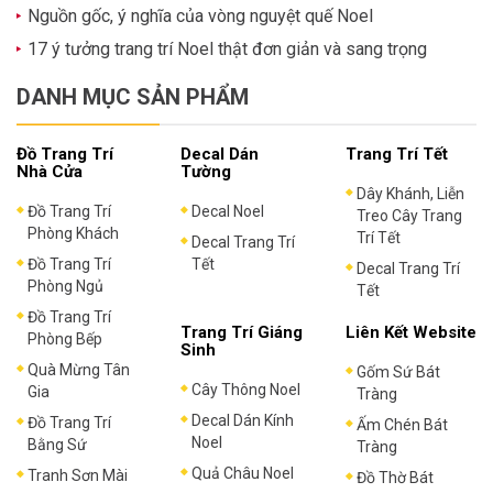
Nguồn gốc, ý nghĩa của vòng nguyệt quế Noel
17 ý tưởng trang trí Noel thật đơn giản và sang trọng
DANH MỤC SẢN PHẨM
Đồ Trang Trí
Decal Dán
Trang Trí Tết
Nhà Cửa
Tường
Dây Khánh, Liễn
Đồ Trang Trí
Decal Noel
Treo Cây Trang
Phòng Khách
Trí Tết
Decal Trang Trí
Đồ Trang Trí
Tết
Decal Trang Trí
Phòng Ngủ
Tết
Đồ Trang Trí
Trang Trí Giáng
Liên Kết Website
Phòng Bếp
Sinh
Quà Mừng Tân
Gốm Sứ Bát
Cây Thông Noel
Gia
Tràng
Decal Dán Kính
Đồ Trang Trí
Ấm Chén Bát
Noel
Bằng Sứ
Tràng
Quả Châu Noel
Tranh Sơn Mài
Đồ Thờ Bát