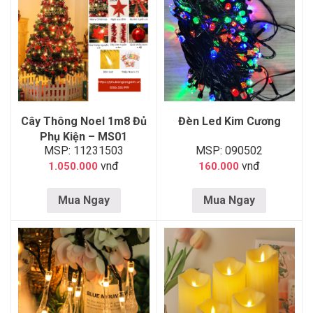
Cây Thông Noel 1m8 Đủ
Đèn Led Kim Cương
Phụ Kiện – MS01
MSP: 11231503
MSP: 090502
vnđ
vnđ
1.050.000
160.000
Mua Ngay
Mua Ngay