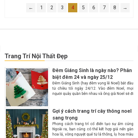
←
1
2
3
4
5
6
7
8
→
Trang Trí Nội Thất Đẹp
Đêm Giáng Sinh là ngày nào? Phân
biệt đêm 24 và ngày 25/12
Đêm Giáng Sinh (hay đêm vọng lễ Noel) bắt đầu
từ chiều tối ngày 24/12. Vào đêm Noel, mọi
người quây quần bên nhau và ông già Noel sẽ đi
phát quà Lễ Giáng Sinh hay còn gọi là lễ...
Gợi ý cách trang trí cây thông noel
sang trọng
Phong cách trang trí cổ điển tạo sự ấm cúng
Ngoài ra, bạn cũng có thể kết hợp giá nến gắn
hoa lá, vòng nguyệt quế từ lá thông, lọ hoa màu