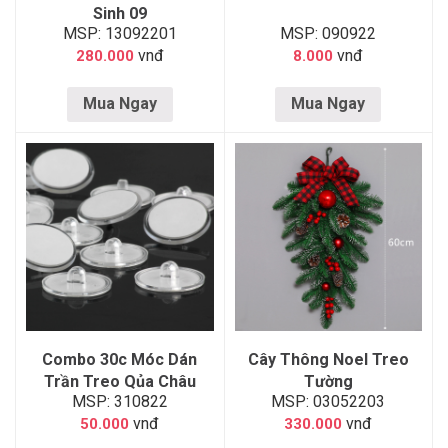
Sinh 09
MSP: 13092201
MSP: 090922
vnđ
vnđ
280.000
8.000
Mua Ngay
Mua Ngay
Combo 30c Móc Dán
Cây Thông Noel Treo
Trần Treo Qủa Châu
Tường
MSP: 310822
MSP: 03052203
Noel
vnđ
vnđ
50.000
330.000