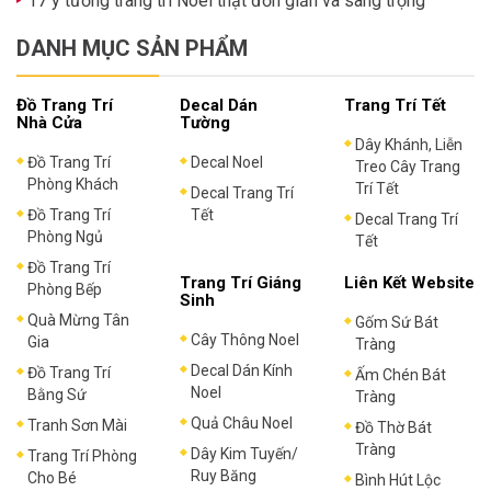
17 ý tưởng trang trí Noel thật đơn giản và sang trọng
DANH MỤC SẢN PHẨM
Đồ Trang Trí
Decal Dán
Trang Trí Tết
Nhà Cửa
Tường
Dây Khánh, Liễn
Đồ Trang Trí
Decal Noel
Treo Cây Trang
Phòng Khách
Trí Tết
Decal Trang Trí
Đồ Trang Trí
Tết
Decal Trang Trí
Phòng Ngủ
Tết
Đồ Trang Trí
Trang Trí Giáng
Liên Kết Website
Phòng Bếp
Sinh
Quà Mừng Tân
Gốm Sứ Bát
Cây Thông Noel
Gia
Tràng
Decal Dán Kính
Đồ Trang Trí
Ấm Chén Bát
Noel
Bằng Sứ
Tràng
Quả Châu Noel
Tranh Sơn Mài
Đồ Thờ Bát
Tràng
Dây Kim Tuyến/
Trang Trí Phòng
Ruy Băng
Cho Bé
Bình Hút Lộc