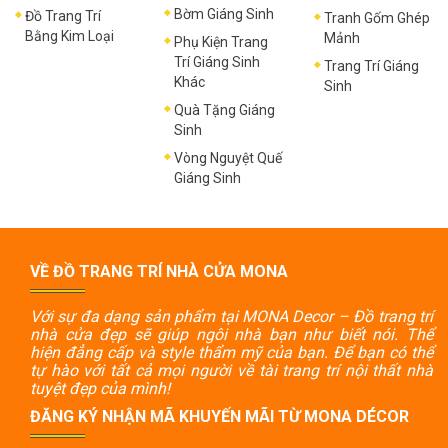
Bờm Giáng Sinh
Đồ Trang Trí
Tranh Gốm Ghép
Bằng Kim Loại
Mảnh
Phụ Kiện Trang
Trí Giáng Sinh
Trang Trí Giáng
Khác
Sinh
Quà Tặng Giáng
Sinh
Vòng Nguyệt Quế
Giáng Sinh
VỀ ĐỒ TRANG TRÍ NHÀ CỬA MONA
Với sự đa dạng sản phẩm tại MONA Decor – Đồ trang trí
nhà cửa đẹp sẽ giúp ngôi nhà bạn như biết nói. Thể
hiện đẳng cấp và style thẩm mỹ của bạn. Để bạn có thể
tự hào với tất cả mọi người về tài trang trí nội thất nhà
tuyệt đẹp của mình!
ĐĂNG KÝ NHẬN MÃ KHUYẾN MÃI TỪ MONA DÉCOR