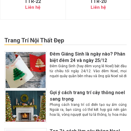
TTR-22
TTR-20
Liên hệ
Liên hệ
Trang Trí Nội Thất Đẹp
Đêm Giáng Sinh là ngày nào? Phân
biệt đêm 24 và ngày 25/12
Đêm Giáng Sinh (hay đêm vọng lễ Noel) bắt đầu
từ chiều tối ngày 24/12. Vào đêm Noel, mọi
người quây quần bên nhau và ông già Noel sẽ đi
phát quà Lễ Giáng Sinh hay còn gọi là lễ...
Gợi ý cách trang trí cây thông noel
sang trọng
Phong cách trang trí cổ điển tạo sự ấm cúng
Ngoài ra, bạn cũng có thể kết hợp giá nến gắn
hoa lá, vòng nguyệt quế từ lá thông, lọ hoa màu
đỏ hoặc trắng. Trên cây thông là những...