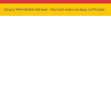
Công ty TNHH MONA Việt Nam - Chịu trách nhiệm nội dung: Lê Thị Xuân
Mai
Công ty TNHH MONA Việt Nam.
MST: 0901171265. Địa chỉ: Xã
Xuân Quan, Huyện Văn Giang,
Tỉnh Hưng Yên