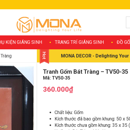
HỤ KIỆN GIÁNG SINH
TRANG TRÍ GIÁNG SINH
ĐỒ GỐ
 Tràng
MONA DECOR - Delighting Your 
Tranh Gốm Bát Tràng – TV50-35
Mã:
TV50-35
360.000₫
Chất liệu: Gốm
Kích thước đã bao gồm khung: 50 x 5
Kích thước chưa gồm khung: 35 x 35 