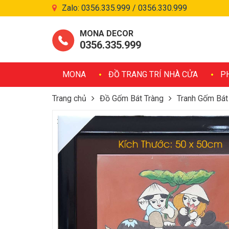
Zalo: 0356.335.999 / 0356.330.999
MONA DECOR
0356.335.999
MONA
ĐỒ TRANG TRÍ NHÀ CỬA
P
Trang chủ
Đồ Gốm Bát Tràng
Tranh Gốm Bát
Tranh Gốm Bát Tràng – TV50-35