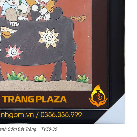
anh Gốm Bát Tràng
– TV50-35