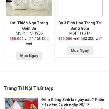
Đôi Thiên Nga Trắng
Bộ 3 Bình Hoa Trang Trí
Gốm Sứ
Bằng Gốm
MSP: TTS-1905
MSP: TTS14
vnđ
1.150.000
vnđ
680.000 vnđ
950.000
480.000
vnđ
Mua Ngay
Mua Ngay
Trang Trí Nội Thất Đẹp
Đêm Giáng Sinh là ngày nào? Phân
biệt đêm 24 và ngày 25/12