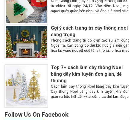
Đêm Giáng Sinh (hay đêm vọng lễ Noel) bắt đầu
từ chiều tối ngày 24/12. Vào đêm Noel, mọi
người quây quần bên nhau và ông già Noel sẽ đi
phát quà Lễ Giáng Sinh hay còn gọi là lễ...
Gợi ý cách trang trí cây thông noel
sang trọng
Phong cách trang trí cổ điển tạo sự ấm cúng
Ngoài ra, bạn cũng có thể kết hợp giá nến gắn
hoa lá, vòng nguyệt quế từ lá thông, lọ hoa màu
đỏ hoặc trắng. Trên cây thông là những...
Top 7+ cách làm cây thông Noel
bằng dây kim tuyến đơn giản, dễ
thương
Cách làm cây thông Noel bằng dây kim tuyến
Cây thông Noel bằng dây kim tuyến khá đơn
giản và hầu hết bất kỳ ai cũng có thể làm được.
Theo dõi những hướng dẫn cụ thể sau để làm...
Follow Us On Facebook