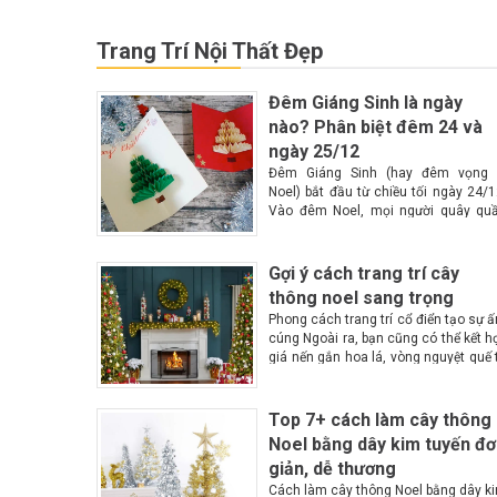
Trang Trí Nội Thất Đẹp
Đêm Giáng Sinh là ngày
nào? Phân biệt đêm 24 và
ngày 25/12
Đêm Giáng Sinh (hay đêm vọng 
Noel) bắt đầu từ chiều tối ngày 24/1
Vào đêm Noel, mọi người quây qu
bên nhau và ông già Noel sẽ đi ph
quà Lễ Giáng Sinh hay còn gọi là lễ...
Gợi ý cách trang trí cây
thông noel sang trọng
Phong cách trang trí cổ điển tạo sự 
cúng Ngoài ra, bạn cũng có thể kết h
giá nến gắn hoa lá, vòng nguyệt quế 
lá thông, lọ hoa màu đỏ hoặc trắn
Trên cây thông là những...
Top 7+ cách làm cây thông
Noel bằng dây kim tuyến đ
giản, dễ thương
Cách làm cây thông Noel bằng dây k