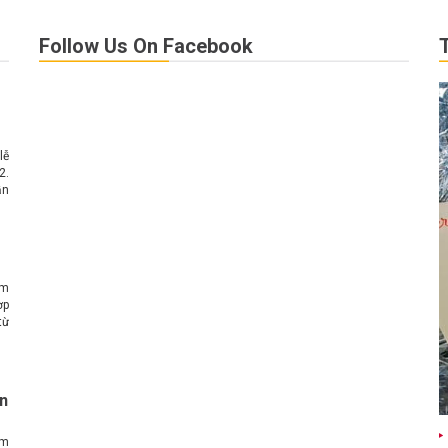
Follow Us On Facebook
lễ
2.
ần
át
ấm
ợp
từ
g.
ơn
im