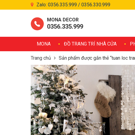
Zalo: 0356.335.999 / 0356.330.999
MONA DECOR
0356.335.999
MONA
ĐỒ TRANG TRÍ NHÀ CỬA
P
Trang chủ
Sản phẩm được gắn thẻ “tuan loc tran