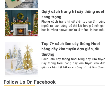
phát quà Lễ Giáng Sinh hay còn gọi là lễ...
Gợi ý cách trang trí cây thông noel
sang trọng
Phong cách trang trí cổ điển tạo sự ấm cúng
Ngoài ra, bạn cũng có thể kết hợp giá nến gắn
hoa lá, vòng nguyệt quế từ lá thông, lọ hoa màu
đỏ hoặc trắng. Trên cây thông là những...
Top 7+ cách làm cây thông Noel
bằng dây kim tuyến đơn giản, dễ
thương
Cách làm cây thông Noel bằng dây kim tuyến
Cây thông Noel bằng dây kim tuyến khá đơn
giản và hầu hết bất kỳ ai cũng có thể làm được.
Theo dõi những hướng dẫn cụ thể sau để làm...
Follow Us On Facebook