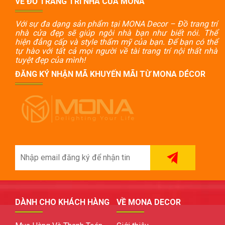
VỀ ĐỒ TRANG TRÍ NHÀ CỬA MONA
Với sự đa dạng sản phẩm tại MONA Decor – Đồ trang trí
nhà cửa đẹp sẽ giúp ngôi nhà bạn như biết nói. Thể
hiện đẳng cấp và style thẩm mỹ của bạn. Để bạn có thể
tự hào với tất cả mọi người về tài trang trí nội thất nhà
tuyệt đẹp của mình!
ĐĂNG KÝ NHẬN MÃ KHUYẾN MÃI TỪ MONA DÉCOR
DÀNH CHO KHÁCH HÀNG
VỀ MONA DECOR