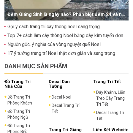
Đêm Giáng Sinh là ngày nào? Phân biệt đêm 24 và ngày 25/12
Gợi ý cách trang trí cây thông noel sang trọng
Top 7+ cách làm cây thông Noel bằng dây kim tuyến đơn giản, dễ thương
Nguồn gốc, ý nghĩa của vòng nguyệt quế Noel
17 ý tưởng trang trí Noel thật đơn giản và sang trọng
DANH MỤC SẢN PHẨM
Đồ Trang Trí
Decal Dán
Trang Trí Tết
Nhà Cửa
Tường
Dây Khánh, Liễn
Đồ Trang Trí
Decal Noel
Treo Cây Trang
Phòng Khách
Trí Tết
Decal Trang Trí
Đồ Trang Trí
Tết
Decal Trang Trí
Phòng Ngủ
Tết
Đồ Trang Trí
Trang Trí Giáng
Liên Kết Website
Phòng Bếp